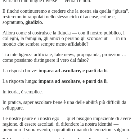
Parliamo tutti lingue diverse — verbali e non.
E finché continueremo a credere che la nostra sia quella “giusta”,
resteremo intrappolati nello stesso ciclo di accuse, colpe e,
soprattutto,
giudizio
.
Allora come si costruisce la fiducia — con il nostro pubblico, i
colleghi, la famiglia, gli amici o persino gli sconosciuti — in un
mondo che sembra sempre meno affidabile?
Tra intelligenza artificiale, fake news, propaganda, proiezioni…
come possiamo distinguere il vero dal falso?
La risposta breve:
impara ad ascoltare, e parti da lì.
La risposta lunga:
impara ad ascoltare, e parti da lì.
In teoria, è semplice.
In pratica, saper ascoltare bene è una delle abilità più difficili da
sviluppare.
Le nostre paure e i nostri ego — quel bisogno impaziente di avere
ragione, di essere ascoltati, di difendere la nostra identità —
prendono il sopravvento, soprattutto quando le emozioni salgono.