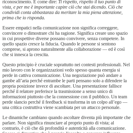
riconoscimento. È come dire:
Ti rispetto, rispetto il tuo punto di
vista, e per me è importante capire ciò che stai dicendo. Ciò che
condividi conta abbastanza da meritare la mia piena attenzione,
prima che io risponda.
Essere empatici nella comunicazione non significa correggere,
convincere o dimostrare chi ha ragione. Significa creare uno spazio
in cui prospettive diverse possano convivere, senza competere. In
quello spazio cresce la fiducia. Quando le persone si sentono
comprese, si aprono naturalmente alla collaborazione — ed è così
che si innesca la crescita.
Questo principio è cruciale soprattutto nei contesti professionali. Nel
mio lavoro con le organizzazioni vedo spesso quanta energia si
perde in cattiva comunicazione. Una negoziazione può andare a
gambe all’aria perché entrambe le parti pensano solo a difendere la
propria posizione invece di ascoltare. Una presentazione fallisce
perché il relatore preferisce la trasmissione a senso unico di
informazioni piuttosto che la connessione con il pubblico. Un team
perde slancio perché il feedback si trasforma in un colpo all’ego —
una critica costruttiva viene scambiata per un attacco personale.
Le dinamiche cambiano quando ascoltare diventa più importante che
parlare. Non significa rinunciare al proprio punto di vista; al
contrario, è ciò che dà profondità e autenticità alla comunicazione.