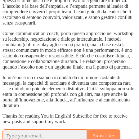
Spesso si dimentica che è proprio l’ascolto a generare influenza.
L’ascolto è la base dell’empatia, e l’empatia permette ai leader di
comprendere davvero i propri team. I team guidati da leader che li
ascoltano si sentono coinvolti, valorizzati, e sanno gestire i conflitti
senza esasperarli.
Come communication coach, porto questo approccio nei workshop
su leadership, negoziazione e dialogo interculturale. I metodi
cambiano (dal role-play agli esercizi pratici), ma la base resta la
stessa: comunicare in modo efficace non è una performance, è uno
scambio consapevole e responsabile. È ciò che costruisce fiducia,
connessione e collaborazione duratura. Le relazioni prosperano
quando l’ascolto non è un’aggiunta finale, ma il punto di partenza.
In un’epoca in cui siamo circondati da un rumore costante di
messaggi, la capacità di ascoltare è diventata una competenza rara
— e quindi un potente elemento distintivo. Chi la sviluppa non solo
entra in connessione più profonda con gli altri, ma apre anche la
porta all’innovazione, alla fiducia, all’influenza e al cambiamento
duraturo
Thanks for reading You in English! Subscribe for free to receive
new posts and support my work.
Subscribe